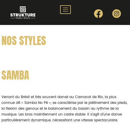
Nos styles
Nos profs
NOS STYLES
Planning
Stages
Tarifs
SAMBA
Nos events
Galerie
Contact
Venant du Brésil et très souvent dansé au Carnaval de Rio, la plus
connue dit « Samba No Pé », se caractérise par le piétinement des pieds,
la flexion des genoux et le balancement du bassin au rythme de la
musique. Les bras maintiennent un cadre stable. Il s’agit d’une danse
particulièrement dynamique, nécessitant une vitesse spectaculaire.