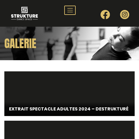
Nos styles
Nos profs
GALERIE
Planning
Stages
Tarifs
Nos events
Galerie
Contact
EXTRAIT SPECTACLE ADULTES 2024 – DESTRUKTURÉ