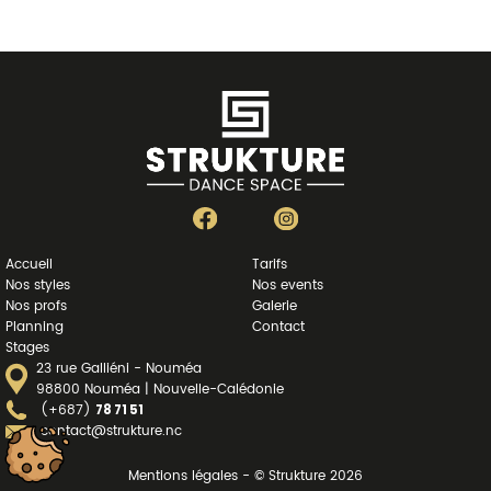
Accueil
Tarifs
Nos styles
Nos events
Nos profs
Galerie
Planning
Contact
Stages
23 rue Galliéni - Nouméa
98800 Nouméa | Nouvelle-Calédonie
(+687)
78 71 51
contact@strukture.nc
Mentions légales - © Strukture 2026