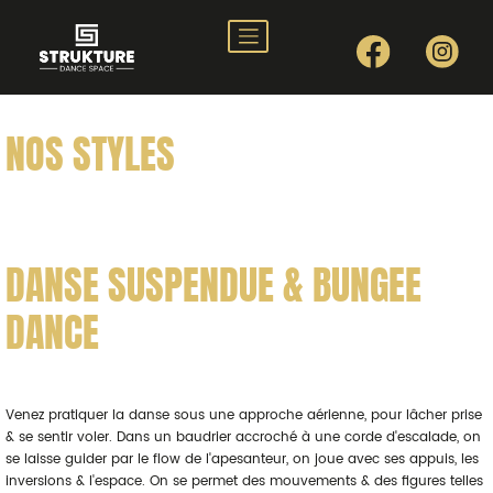
Nos styles
Nos profs
NOS STYLES
Planning
Stages
Tarifs
DANSE SUSPENDUE & BUNGEE
Nos events
Galerie
DANCE
Contact
Venez pratiquer la danse sous une approche aérienne, pour lâcher prise
& se sentir voler. Dans un baudrier accroché à une corde d'escalade, on
se laisse guider par le flow de l'apesanteur, on joue avec ses appuis, les
inversions & l'espace. On se permet des mouvements & des figures telles