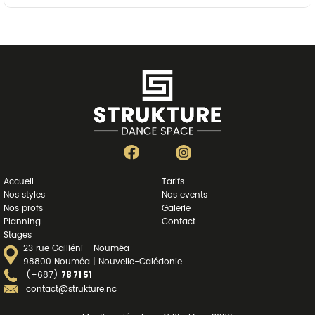
Accueil
Tarifs
Nos styles
Nos events
Nos profs
Galerie
Planning
Contact
Stages
23 rue Galliéni - Nouméa
98800 Nouméa | Nouvelle-Calédonie
(+687)
78 71 51
contact@strukture.nc