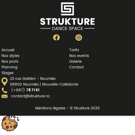
Accueil
Tarifs
Nos styles
Nos events
Nos profs
Galerie
Planning
Contact
Stages
23 rue Galliéni - Nouméa
98800 Nouméa | Nouvelle-Calédonie
(+687)
78 71 51
contact@strukture.nc
Mentions légales - © Strukture 2026