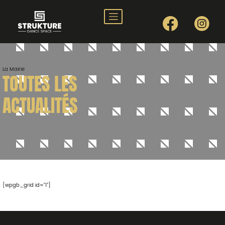
Nos styles
Nos profs
La Mairie
Planning
TOUTES LES
Stages
ACTUALITÉS
Tarifs
Nos events
Galerie
Contact
[wpgb_grid id="1"]