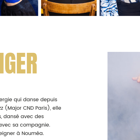
NGER
nergie qui danse depuis
z (Major CND Paris), elle
s, dansé avec des
l avec sa compagnie.
nseigner à Nouméa.