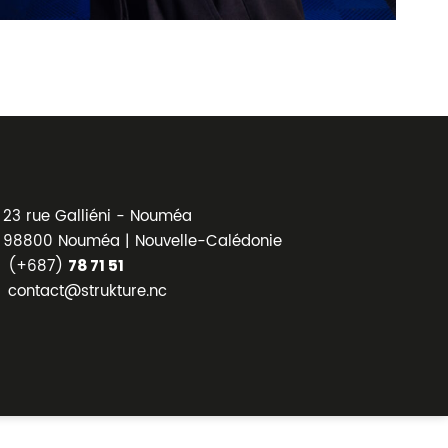
23 rue Galliéni - Nouméa
98800 Nouméa | Nouvelle-Calédonie
(+687)
78 71 51
contact@strukture.nc